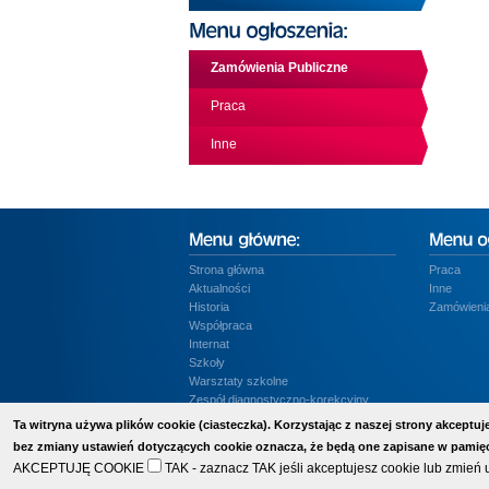
Zamówienia Publiczne
Praca
Inne
Strona główna
Praca
Aktualności
Inne
Historia
Zamówienia
Współpraca
Internat
Szkoły
Warsztaty szkolne
Zespół diagnostyczno-korekcyjny
BIP
Ta witryna używa plików cookie (ciasteczka). Korzystając z naszej strony akcept
Kontakt
bez zmiany ustawień dotyczących cookie oznacza, że będą one zapisane w pamięc
AKCEPTUJĘ COOKIE
TAK - zaznacz TAK jeśli akceptujesz cookie lub zmień 