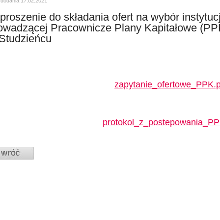
 dodania:17.02.2021
proszenie do składania ofert na wybór instytucj
owadzącej Pracownicze Plany Kapitałowe (PP
Studzieńcu
zapytanie_ofertowe_PPK.p
protokol_z_postepowania_PP