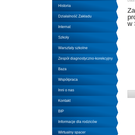
Data
Historia
Za
pr
Działalność Zakładu
w 
Internat
Szkoły
Warsztaty szkolne
Zespół diagnostyczno-korekcyjny
Baza
Współpraca
Inni o nas
Kontakt
BIP
Informacje dla rodziców
Wirtualny spacer