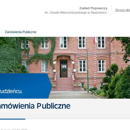
Zakład Poprawczy
Strona gł
im. Józefa Wieczorkowskiego w Studzieńcu.
Zamówienia Publiczne